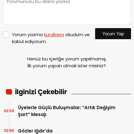
Yorum Yap
Yorum yazma
kurallarını
okudum ve
kabul ediyorum.
Henüz bu içeriğe yorum yapılmamış.
İlk yorum yapan olmak ister misiniz?
İlginizi Çekebilir
Üyelerle Güçlü Buluşmalar: “Artık Değişim
02:59
Şart” Mesajı
Gözler Iğdır’da
02:56