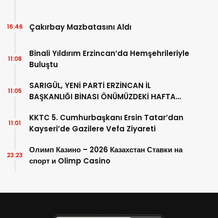
Çakırbay Mazbatasını Aldı
16:46
Binali Yıldırım Erzincan’da Hemşehrileriyle
11:08
Buluştu
SARIGÜL, YENİ PARTİ ERZİNCAN İL
11:05
BAŞKANLIĞI BİNASI ÖNÜMÜZDEKİ HAFTA
AÇILACAK
KKTC 5. Cumhurbaşkanı Ersin Tatar’dan
11:01
Kayseri’de Gazilere Vefa Ziyareti
Олимп Казино – 2026 Казахстан Ставки на
23:23
спорт и Olimp Casino