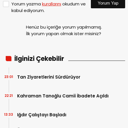
Yorum Yap
Yorum yazma
kurallarını
okudum ve
kabul ediyorum.
Henüz bu içeriğe yorum yapılmamış.
İlk yorum yapan olmak ister misiniz?
İlginizi Çekebilir
Tan Ziyaretlerini Sürdürüyor
23:01
Kahraman Tanoğlu Camii İbadete Açıldı
22:21
Iğdır Çalıştayı Başladı
13:33