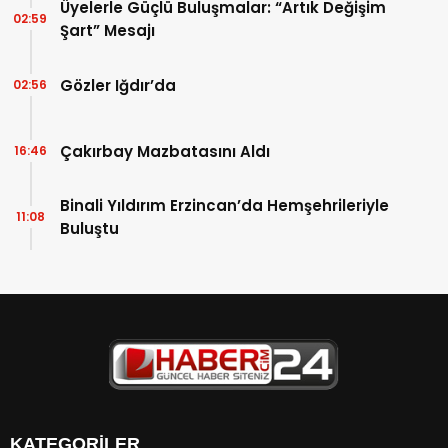
Üyelerle Güçlü Buluşmalar: “Artık Değişim
02:59
Şart” Mesajı
Gözler Iğdır’da
02:56
Çakırbay Mazbatasını Aldı
16:46
Binali Yıldırım Erzincan’da Hemşehrileriyle
11:08
Buluştu
KATEGORİLER